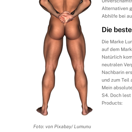
Unverschämthe
Alternativen 
Abhilfe bei a
Die best
Die Marke Lum
auf dem Markt
Natürlich kom
neutralen Ver
Nachbarin ers
und zum Teil 
Mein absolute
S4. Doch lest
Products:
Foto: von Pixabay/ Lumunu