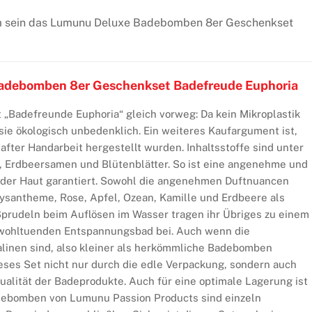
m sein das Lumunu Deluxe Badebomben 8er Geschenkset
adebomben 8er Geschenkset Badefreude Euphoria
 „Badefreunde Euphoria“ gleich vorweg: Da kein Mikroplastik
 sie ökologisch unbedenklich. Ein weiteres Kaufargument ist,
after Handarbeit hergestellt wurden. Inhaltsstoffe sind unter
, Erdbeersamen und Blütenblätter. So ist eine angenehme und
der Haut garantiert. Sowohl die angenehmen Duftnuancen
ysantheme, Rose, Apfel, Ozean, Kamille und Erdbeere als
Sprudeln beim Auflösen im Wasser tragen ihr Übriges zu einem
 wohltuenden Entspannungsbad bei. Auch wenn die
inen sind, also kleiner als herkömmliche Badebomben
ieses Set nicht nur durch die edle Verpackung, sondern auch
ualität der Badeprodukte. Auch für eine optimale Lagerung ist
debomben von Lumunu Passion Products sind einzeln