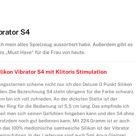
brator S4
ich mein altes Spielzeug aussortiert habe. Außerdem gibt es
s „Must Have“ für die Frau von heute.
ikon Vibrator S4 mit Klitoris Stimulation
ngssternen scheine nicht nur ich den Deluxe G Punkt Silikon
inden. Die Bezeichnung S4 steht übrigens für die Farbe schwarz.
 bin ich voll zufrieden. An der dicksten Stelle ist der
 Der Ring für die Bedienung ist 5,5 cm lang. Das empfinde ich
eil man sich seinen Gefühlen hingeben kann und den S4 ohne
trotzdem noch gut bedienen kann. Mit 224 Gramm ist er auch
h das 100% medizinische samtweiche Silikon ist der Vibrator
einzuführen. In der Lieferung sind auch 5ml Aqua Gleitgel