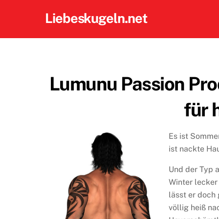
Skip
Liebeskugeln.net
to
content
Lumunu Passion Prod
für 
Es ist Sommer
ist nackte Ha
Und der Typ a
Winter lecke
lässt er doch 
völlig heiß n